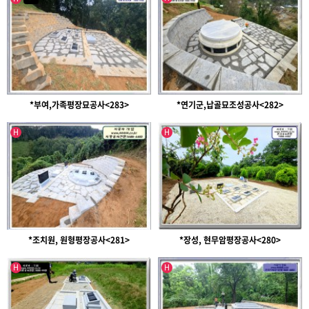
*부여,가족평장묘공사<283>
*연기군,납골묘조성공사<282>
인기글
인기글
H
H
*조치원, 원형평장공사<281>
*장성, 현무암평장공사<280>
인기글
인기글
H
H