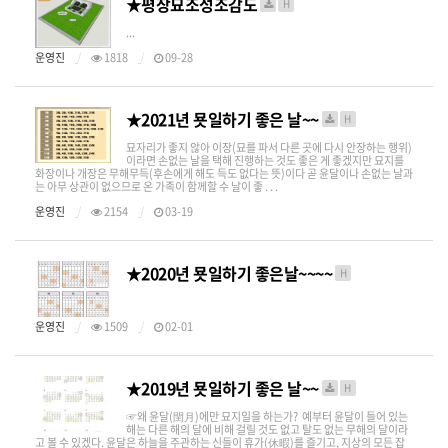
★평장묘조성조감도
H
...
운영진
1818
09-28
★2021년 묫일하기 좋은 날~~
H
묘자리가 좋지 않아 이장(묘를 파서 다른 곳에 다시 안장하는 행위)
이라면 손없는 날을 택해 진행하는 것도 좋은 게 좋겠지만 묘지를
화장이나 개장은 무해무득(후손에게 해도 득도 없다는 뜻)이다 곧 윤달이나 손없는 날과
는 아무 상관이 없으므로 온 가족이 함께할 수 날이 좋 . . .
운영진
2154
03-19
★2020년 묫일하기 좋은날~~~~
H
운영진
1509
02-01
★2019년 묫일하기 좋은 날~~
H
☞왜 윤달(閏月)에만 묘지일을 하는가? 예부터 윤달이 들어 있는
해는 다른 해의 달에 비해 걸릴 것도 없고 탈도 없는 무해의 달이라
고 볼 수 있겠다. ​윤달은 하늘을 주관하는 신들이 휴가(休暇)를 즐기고, 지상의 모든 잡