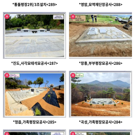
*통돌평장2위/3조설치<289>
*영암,묘역재단장공사<288>
인기글
인기글
H
H
*진도,사각묘테석묘공사<287>
*장흥,부부평장묘공사<286>
인기글
인기글
H
H
*정읍,가족평장묘공사<285>
*곡성,가족평장묘공사<284>
인기글
인기글
유투브영상
H
H