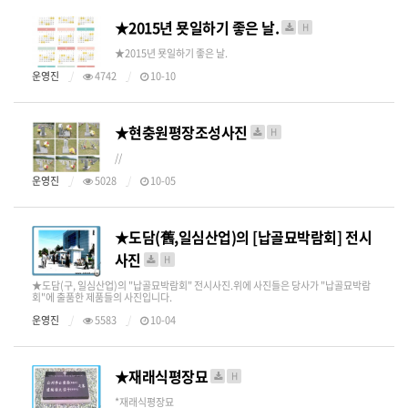
★2015년 묫일하기 좋은 날.
H
​​ ★2015년 묫일하기 좋은 날.
운영진
4742
10-10
★현충원평장조성사진
H
//
운영진
5028
10-05
★도담(舊,일심산업)의 [납골묘박람회] 전시
사진
H
​★도담(구, 일심산업)의 "납골묘박람회" 전시사진.​위에 사진들은 당사가 "납골묘박람
회"에 출품한 제품들의 사진입니다.
운영진
5583
10-04
★재래식평장묘
H
*재래식평장묘