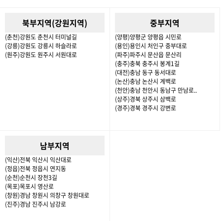
북부지역(강원지역)
중부지역
(춘천)강원도 춘천시 터미널길
(양평)양평군 양평읍 시민로
(강릉)강원도 강릉시 하슬라로
(용인)용인시 처인구 중부대로
(원주)강원도 원주시 서원대로
(파주)파주시 문산읍 문산리
(충주)충북 충주시 봉계1길
(대전)충남 동구 동서대로
(논산)충남 논산시 계백로
(천안)충남 천안시 동남구 만남로..
(상주)경북 상주시 삼백로
(경주)경북 경주시 강변로
남부지역
(익산)전북 익산시 익산대로
(정읍)전북 정읍시 연지동
(순천)순천시 장천3길
(목포)목포시 영산로
(창원)경남 창원시 의창구 창원대로
(진주)경남 진주시 남강로