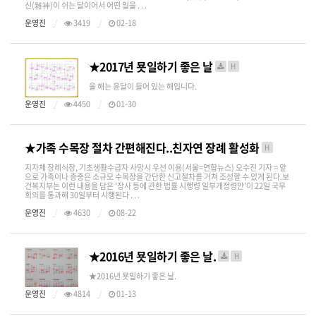
신(雜神)이 쉬는 달이어서 어떤 일을 . . .
운영진
3419
02-18
★2017년 묫일하기 좋은 날
H
올 해는 윤달이 들어 있는 해입니다.
운영진
4450
01-30
★가족 수목장 절차 간편해진다..친자연 장례 활성화
H
지자체 장례식장, 기초생활수급자 사망시 우선 이용(서울=연합뉴스) 오수진 기자 = 앞
으로 가족이나 종중은 소규모 수목장을 간단한 신고절차를 거쳐 조성할 수 있게 된다.보
건복지부는 이런 내용을 담은 '장사 등에 관한 법률 시행령 일부개정령안'이 22일 국무
회의를 통과해 30일부터 시행된다 . . .
운영진
4630
08-22
★2016년 묫일하기 좋은 날.
H
​​ ★ ​​ ​​ 2016년 묫일하기 좋은 날.
운영진
4814
01-13