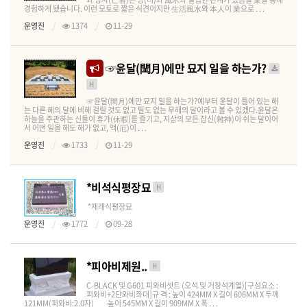
경험하게 됐습니다. 이런 모토로 짧은 식견이지만 生活風水와 本人이 業으로 . . .
운영진
1374
11-29
☞윤달(閏月)에만 묘지 일을 하는가?
H
☞윤달(閏月)에만 묘지 일을 하는가?예부터 윤달이 들어 있는 해
는 다른 해의 달에 비해 걸릴 것도 없고 탈도 없는 무해의 달이라고 볼 수 있겠다.윤달은
하늘을 주관하는 신들이 휴가(休暇)를 즐기고, 지상의 모든 잡신(雜神)이 쉬는 달이어
서 어떤 일을 해도 해가 없고, 액(厄)이 . . .
운영진
1733
11-29
*비석식평장묘
H
*재래식평장묘
운영진
1772
09-28
*피아비제원..
H
C-BLACK 및 G601 피와비셋트 (오석 및 거창석계열)​[구성요소 :
피와비+2단와비좌대]​​규 격 : 높이 424MM X 길이 606MM X 두께
121MM(피와비:2.0자) 높이 545MM X 길이 909MM X 폭 . . .