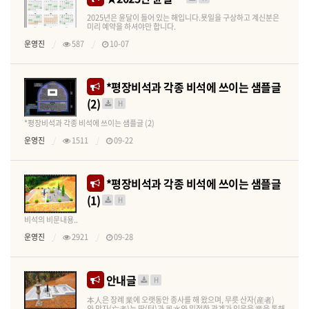
2025년은 윤달이 들어 있는 해입니다.묫일을 구상하고 계신분은
미리 예약을 하셔야만 합니다.
운영진
587
10-07
*평장비석과 각종 비석에 쓰이는 샘플글
(2)
H
*평장비석과 각종 비석에 쓰이는 샘플글 (2)
운영진
1511
09-22
*평장비석과 각종 비석에 쓰이는 샘플글
(1)
H
비석의 비문내용..
운영진
2921
09-28
안내글
H
本人은 장례 業에 오랫동안 종사를 해 왔으며, 무릇 산자(産者)
와 망자(亡者)는 땅(터)과 風水와 밀접한 관계가 있음을 業을 통해