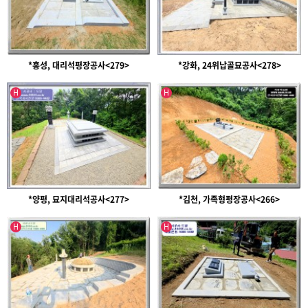
*홍성, 대리석평장공사<279>
*강화, 24위납골묘공사<278>
인기글
인기글
H
H
*양평, 묘지대리석공사<277>
*김천, 가족형평장공사<266>
인기글
인기글
H
H