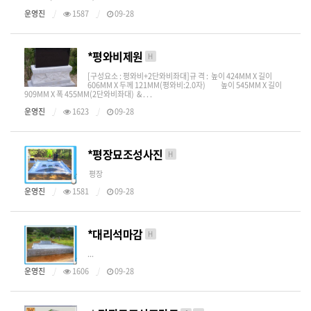
운영진
1587
09-28
*평와비제원
H
[구성요소 : 평와비+2단와비좌대]​​규 격 : 높이 424MM X 길이
606MM X 두께 121MM(평와비:2.0자) 높이 545MM X 길이
909MM X 폭 455MM(2단와비좌대)​ & . . .
운영진
1623
09-28
*평장묘조성사진
H
평장
운영진
1581
09-28
*대리석마감
H
...
운영진
1606
09-28