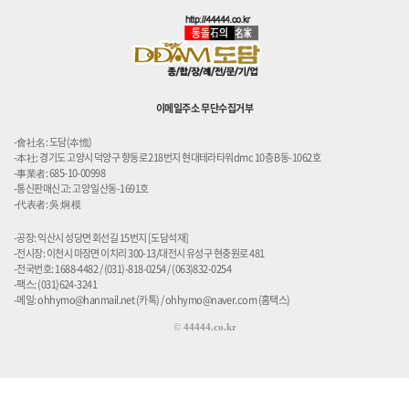
이메일주소 무단수집거부
-會社名: 도담(夲憺)
-本社: 경기도 고양시 덕양구 향동로 218번지 현대테라타워dmc 10층 B동-1062호
-事業者: 685-10-00998
-통신판매신고: 고양 일산동-1691호
-代表者: 吳 炯 模
-공장: 익산시 성당면 회선길 15번지 [도담석재]
-전시장: 이천시 마장면 이치리 300-13/대전시 유성구 현충원로 481
-전국번호: 1688-4482 / (031)-818-0254 / (063)832-0254
-팩스: (031)624-3241
-메일: ohhymo@hanmail.net (카톡) / ohhymo@naver.com (홈택스)
©
44444.co.kr