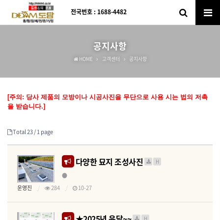
전국번호 : 1688-4482
공지사항
HOME
고객센터
공지사항
[주의: 당사 제품의 모방이나 시공사진을 무단으로 사용 시는 법의 저촉
을 받습니다.]
Total 23 /
1 page
다양한 묘지 조성사진
H
●
운영진
284
10-27
★2025년 윤달~~
H