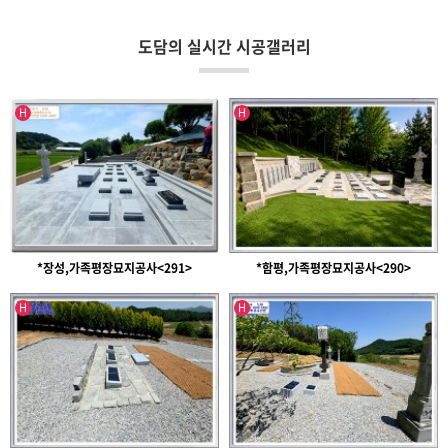
도담의 실시간 시공갤러리
인기글
인기글
H
H
*장성,가족평장묘지공사<291>
*함평,가족평장묘지공사<290>
인기글
인기글
H
H