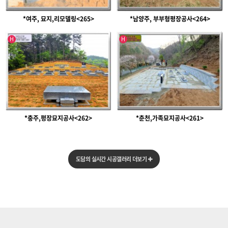
*여주, 묘지,리모델링<265>
*남양주, 부부형평장공사<264>
인기글
인기글
H
H
*충주,평장묘지공사<262>
*춘천,가족묘지공사<261>
도담의 실시간 시공갤러리 더보기