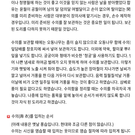
이나 청명월에 하는 것이 좋고 이것을 믿지 않는 사람은 날을 받아했었다 합니
유는 윤월이 공월이며 남의 달 덤의달 여벌달이고 손이 없으며 탈이없는 閑月
의를 미리 준비하는 사람은 대부분이 장의사에 맡기시는 경우, 손수 제작하는
경우입니다. 미리 준비된 수의를 잘 보관하는 것은 중요한 일이 됩니다. 보관
된 도리를 다하지 못하기 때문일 것입니다.
수의를 보관할 때에는 오동나무는 좀이 슬지 않으므로 오동나무 함에 수의를 
잎담배를 창호지에 싸서 넣어 보관하기도 합니다. 이외에 약쑥, 할미꽃 뿌리, 
잎을 넣기도 합니다. 궁궁이와 형태가 비슷한 '청궁'을 사용하기도 합니다. 반
어 나쁜 냄새로 하여금 벌레가 오지 못하게 하여 수의를 보관합니다. 이렇게 
기와 햇빛에 노출 시켜 줘야 합니다. 습도가 높은 장마철이 지나가면 날씨가 
깔고 널어서 거풍을 한 다음 거두어 다시 보관합니다. 음력 칠월칠석날 거풍을 
이날에 비가 오면 일주일 뒤에 거풍을 하는 것이 좋다고 하였습니다. 삼베로 
풍이 필요 없다고도 하였습니다. 수의함을 정리할 때는 수의를 차곡차곡 개어
놓습니다. 나중에 입히는 품목을 밑에 놓아서 순서가 바뀌지 않도록 합니다.
것이 자식 된 도리라고 하겠습니다.
수의(壽 衣)를 입히는 순서
(아래 내용은 옛날 풍습입니다. 현대와 조금 다른 점이 많습니다.)
수의는 시신을 염습할 때 입히는 옷이므로 염습 절차에 따라 입히게 됩니다.