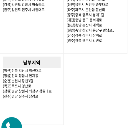
(강릉)강원도 강릉시 하슬라로
(용인)용인시 처인구 중부대로
(원주)강원도 원주시 서원대로
(파주)파주시 문산읍 문산리
(충주)충북 충주시 봉계1길
(대전)충남 동구 동서대로
(논산)충남 논산시 계백로
(천안)충남 천안시 동남구 만남로..
(상주)경북 상주시 삼백로
(경주)경북 경주시 강변로
남부지역
(익산)전북 익산시 익산대로
(정읍)전북 정읍시 연지동
(순천)순천시 장천3길
(목포)목포시 영산로
(창원)경남 창원시 의창구 창원대로
(진주)경남 진주시 남강로