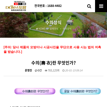
전국번호 : 1688-4482
수의상식
HOME
장례정보
수의상식
[주의: 당사 제품의 모방이나 시공사진을 무단으로 사용 시는 법의 저촉
을 받습니다.]
수의(壽 衣)란 무엇인가?
운영진
0건
783,125회
20-01-15 09:14