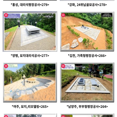
*홍성, 대리석평장공사<279>
*강화, 24위납골묘공사<278>
인기글
인기글
H
H
*양평, 묘지대리석공사<277>
*김천, 가족형평장공사<266>
인기글
인기글
H
H
*여주, 묘지,리모델링<265>
*남양주, 부부형평장공사<264>
인기글
인기글
H
H