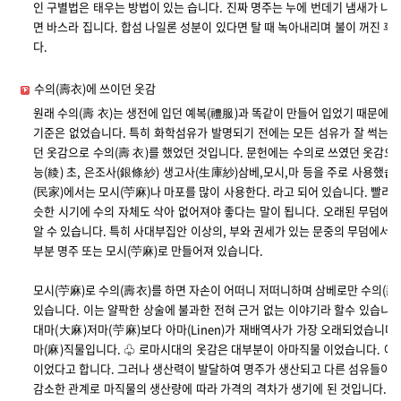
인 구별법은 태우는 방법이 있는 습니다. 진짜 명주는 누에 번데기 냄새가 나며
면 바스라 집니다. 합섬 나일론 성분이 있다면 탈 때 녹아내리며 불이 꺼진 
다.
수의(壽衣)에 쓰이던 옷감
원래 수의(壽 衣)는 생전에 입던 예복(禮服)과 똑같이 만들어 입었기 때문에 
기준은 없었습니다. 특히 화학섬유가 발명되기 전에는 모든 섬유가 잘 썩는 
던 옷감으로 수의(壽 衣)를 했었던 것입니다. 문헌에는 수의로 쓰였던 옷감으
능(綾) 초, 은조사(銀條紗) 생고사(生庫紗)삼베,모시,마 등을 주로 사용했습
(民家)에서는 모시(苧麻)나 마포를 많이 사용한다. 라고 되어 있습니다. 빨리
슷한 시기에 수의 자체도 삭아 없어져야 좋다는 말이 됩니다. 오래된 무덤에서
알 수 있습니다. 특히 사대부집안 이상의, 부와 권세가 있는 문중의 무덤에서 
부분 명주 또는 모시(苧麻)로 만들어져 있습니다.
모시(苧麻)로 수의(壽衣)를 하면 자손이 어떠니 저떠니하며 삼베로만 수의(壽
있습니다. 이는 얄팍한 상술에 불과한 전혀 근거 없는 이야기라 할수 있습니다
대마(大麻)저마(苧麻)보다 아마(Linen)가 재배역사가 가장 오래되었습니다
마(麻)직물입니다. ♧ 로마시대의 옷감은 대부분이 아마직물 이었습니다. 예수님
이었다고 합니다. 그러나 생산력이 발달하여 명주가 생산되고 다른 섬유들이 
감소한 관계로 마직물의 생산량에 따라 가격의 격차가 생기에 된 것입니다. 현