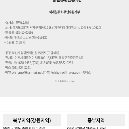
이메일주소 무단수집거부
-會社名: 도담(夲憺)
-本社: 경기도 고양시 덕양구 향동로 218번지 현대테라타워dmc 10층 B동-1062호
-事業者: 685-10-00998
-통신판매신고: 고양 일산동-1691호
-代表者: 吳 炯 模
-공장: 익산시 성당면 회선길 15번지 [도담석재]
-전시장: 이천시 마장면 이치리 300-13/대전시 유성구 현충원로 481
-전국번호: 1688-4482 / (031)-818-0254 / (063)832-0254
-팩스: (031)624-3241
-메일: ohhymo@hanmail.net (카톡) / ohhymo@naver.com (홈택스)
©
44444.co.kr
북부지역(강원지역)
중부지역
(춘천)강원도 춘천시 터미널길
(양평)양평군 양평읍 시민로