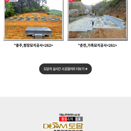
*충주,평장묘지공사<262>
*춘천,가족묘지공사<261>
도담의 실시간 시공갤러리 더보기