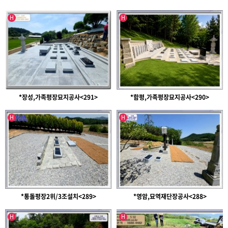
인기글
인기글
H
H
*장성,가족평장묘지공사<291>
*함평,가족평장묘지공사<290>
인기글
인기글
H
H
*통돌평장2위/3조설치<289>
*영암,묘역재단장공사<288>
인기글
인기글
H
H