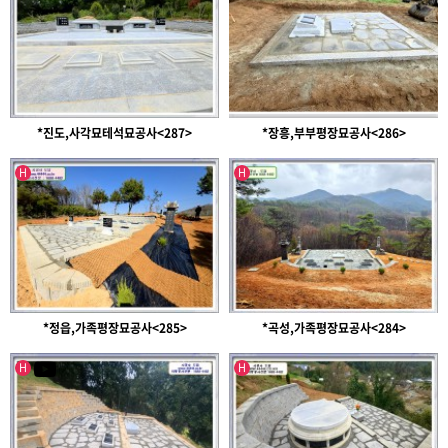
*진도,사각묘테석묘공사<287>
*장흥,부부평장묘공사<286>
인기글
인기글
H
H
*정읍,가족평장묘공사<285>
*곡성,가족평장묘공사<284>
인기글
인기글
유투브영상
H
H