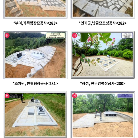
*부여,가족평장묘공사<283>
*연기군,납골묘조성공사<282>
인기글
인기글
H
H
*조치원, 원형평장공사<281>
*장성, 현무암평장공사<280>
인기글
인기글
H
H