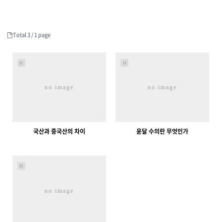
Total 3 /
1 page
H
H
no image
no image
국산과 중국산의 차이
윤달 수의란 무엇인가
890
01-15
479
01-15
운영진
운영진
H
no image