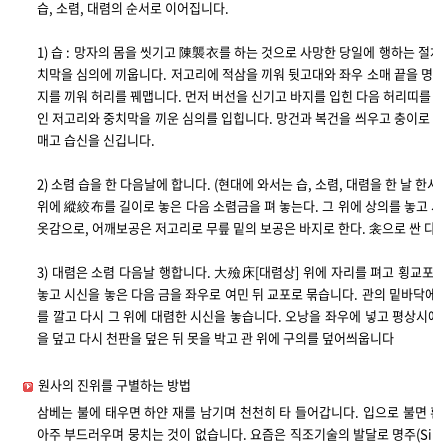
습, 소렴, 대렴의 순서로 이어집니다.
1) 습 : 망자의 몸을 씻기고 陳襲衣를 하는 것으로 사망한 당일에 행하는 절차
치막을 심의에 끼웁니다. 저고리에 적삼을 끼워 뒷고대와 좌우 소매 끝을 명주
지를 끼워 허리를 꿰맵니다. 먼저 버선을 신기고 바지를 입힌 다음 허리띠를 매
인 저고리와 중치막을 끼운 심의를 입힙니다. 망건과 복건을 씌우고 충이로 귀
매고 습신을 신깁니다.
2) 소렴 습을 한 다음날에 합니다. (현대에 와서는 습, 소렴, 대렴을 한 날 한
위에 縱絞布를 길이로 놓은 다음 소렴금을 펴 놓는다. 그 위에 상의를 놓고 시
옷감으로, 어깨보공은 저고리로 무릎 밑의 보공은 바지로 한다. 衾으로 싼 다음
3) 대렴은 소렴 다음날 행합니다. 大殮床[대렴상] 위에 자리를 펴고 횡교포,
놓고 시신을 놓은 다음 금을 좌우로 여민 뒤 교포로 묶습니다. 관의 밑바닥에 
를 깔고 다시 그 위에 대렴한 시신을 놓습니다. 오낭을 좌우에 넣고 평상시에 
을 덮고 다시 천판을 덮은 뒤 못을 박고 관 위에 구의를 덮어씌웁니다
원사의 진위를 구별하는 방법
삼베는 불에 태우면 하얀 재를 남기며 천천히 타 들어갑니다. 입으로 불면 흰
아주 부드러우며 뭉치는 것이 없습니다. 요즘은 직조기술의 발달로 명주(Silk