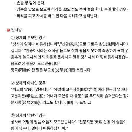
ㆍ손을 양 앞에 둔다.
ㆍ양손을 앞으로 모으며 허리를 30도 정도 숙여 절을 한다. 큰결례의 경우 45
ㆍ허리를 펴고 자세를 바로 한 다음 목례하고 물러난다.
인사말
① 상제의 부모인 경우
"상사에 얼마나 애통하십니까","친환(親患)으로 그토록 초민(焦悶)하시더니
십니까" "환중이시라는 소식을 듣고도 찾아 뵙옵지 못하여 죄송하기 짝이 없
춘추가 높으셔서 인지 회춘을 못하시고 일을 당하셔서 더욱 애통하시겠습니다.
씀드려야 좋을지 모르겠습니다"
망극(罔極)이란 말은 부모상(父母喪)에만 쓰입니다.
② 상제의 아내인 경우
"위로할 말씀이 없습니다" "옛말에 고분지통(叩盆之痛)이라 했는데 얼마나 
고분지통(叩盆之痛) : 아내가 죽었을 때 물동이를 두드리며 슬퍼했다는 장자(
분지통(鼓盆之痛)이라고도 합니다. (叩)= 두드릴 고
③ 상제의 남편인 경우
상사에 어떻게 말씀 어쭐지 모르겠습니다" "천붕지통(天崩之痛)에 슬픔이 오
씀이 있는데, 얼마나 애통하십 니까."