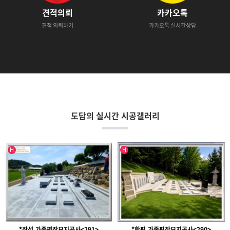
견적의뢰
카카오톡
견적 의뢰하기
카카오톡 실시간상담
도담의 실시간 시공갤러리
인기글
인기글
H
H
*장성,가족평장묘지공사<291>
*함평,가족평장묘지공사<290>