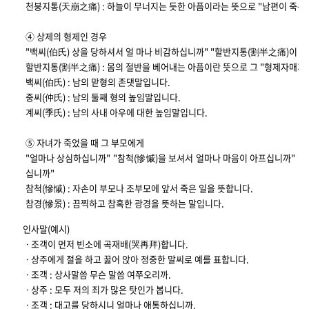
천붕지통(天崩之痛) : 하늘이 무너지는 듯한 아픔이라는 뜻으로 "남편이 죽은
④ 상제의 형제인 경우
"백씨(伯氏) 상을 당하셔서 얼 마나 비감하십니까" "할반지통(割半之痛)이 
할반지통(割半之痛) : 몸의 절반을 베어내는 아픔이란 뜻으로 그 "형제자매가 
백씨(伯氏) : 남의 맏형의 존댓말입니다.
중씨(仲氏) : 남의 둘째 형의 높임말입니다.
계씨(季氏) : 남의 사내 아우에 대한 높임말입니다.
⑤ 자녀가 죽었을 때 그 부모에게
"얼마나 상심하십니까" "참척(慘慽)을 보셔서 얼마나 마음이 아프십니까" "
십니까"
참척(慘慽) : 자손이 부모나 조부모에 앞서 죽은 일을 뜻합니다.
참경(慘景) : 끔찍하고 참혹한 광경을 뜻하는 말입니다.
인사말(예시)
ㆍ조객이 먼저 빈소에 곡재배(哭再拜)합니다.
ㆍ상주에게 절을 하고 꿇어 앉아 정중한 말씨로 예를 표합니다.
ㆍ조객 : 상사말씀 무슨 말씀 여쭈오리까.
ㆍ상주 : 모두 저의 죄가 많은 탓인가 봅니다.
ㆍ조객 : 대고를 당하시니 얼마나 애통하십니까.