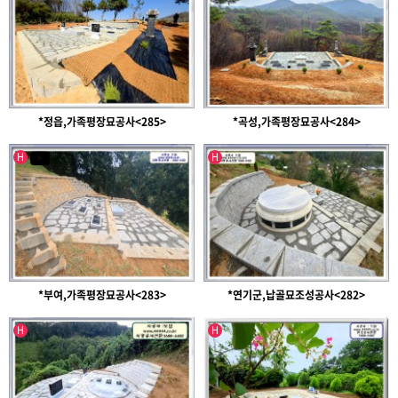
*정읍,가족평장묘공사<285>
*곡성,가족평장묘공사<284>
인기글
인기글
유투브영상
H
H
*부여,가족평장묘공사<283>
*연기군,납골묘조성공사<282>
인기글
인기글
H
H