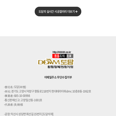
도담의 실시간 시공갤러리 더보기
이메일주소 무단수집거부
-會社名: 도담(夲憺)
-本社: 경기도 고양시 덕양구 향동로 218번지 현대테라타워dmc 10층 B동-1062호
-事業者: 685-10-00998
-통신판매신고: 고양 일산동-1691호
-代表者: 吳 炯 模
-공장: 익산시 성당면 회선길 15번지 [도담석재]