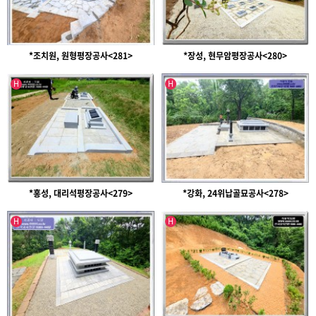
*조치원, 원형평장공사<281>
*장성, 현무암평장공사<280>
인기글
인기글
H
H
*홍성, 대리석평장공사<279>
*강화, 24위납골묘공사<278>
인기글
인기글
H
H