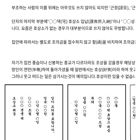
부조하는 사람의 이름 뒤에는 아무것도 쓰지 않아도 되지만 '근정(謹呈), '근상
단자의 마지막 부분에'○○댁(宅) 호상소 입납(護喪所入納)'이나 '○○상가(
니다. 요즘은 호상소가 없는 경우가 대부분이므로 쓰지 않아도 무방합니다.
집안에 따라서는 별도로 조의금을 접수하지 않고 함(函)을 비치하여 조의금을 
자기가 집안 풍습이나 신봉하는 종교가 다르더라도 조상을 갔을경우 해당상가
망인이 연만(年晩)하여 돌아가셨을 때 일반에서는 호상(好喪)이라 하여 웃고 
그러나 웃고 떠드는 일은 삼가시는것이 예의입니다.호상이란 있을 수 없습니다