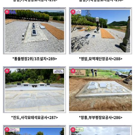
인기글
인기글
H
H
*통돌평장2위/3조설치<289>
*영암,묘역재단장공사<288>
인기글
인기글
H
H
*진도,사각묘테석묘공사<287>
*장흥,부부평장묘공사<286>
인기글
인기글
H
H