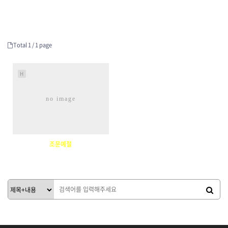
Total 1 /
1 page
H
no image
조문예절
804480
01-15
운영진