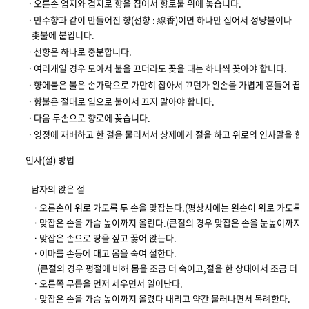
ㆍ오른손 엄지와 검지로 향을 집어서 향로불 위에 놓습니다.
ㆍ만수향과 같이 만들어진 향(선향 : 線香)이면 하나만 집어서 성냥불이나
촛불에 붙입니다.
ㆍ선향은 하나로 충분합니다.
ㆍ여러개일 경우 모아서 불을 끄더라도 꽂을 때는 하나씩 꽂아야 합니다.
ㆍ향에붙은 불은 손가락으로 가만히 잡아서 끄던가 왼손을 가볍게 흔들어 끕니
ㆍ향불은 절대로 입으로 불어서 끄지 말아야 합니다.
ㆍ다음 두손으로 향로에 꽂습니다.
ㆍ영정에 재배하고 한 걸음 물러서서 상제에게 절을 하고 위로의 인사말을 합니
인사(절) 방법
남자의 앉은 절
ㆍ오른손이 위로 가도록 두 손을 맞잡는다.(평상시에는 왼손이 위로 가도록 
ㆍ맞잡은 손을 가슴 높이까지 올린다.(큰절의 경우 맞잡은 손을 눈높이까지 
ㆍ맞잡은 손으로 땅을 짚고 꿇어 앉는다.
ㆍ이마를 손등에 대고 몸을 숙여 절한다.
(큰절의 경우 평절에 비해 몸을 조금 더 숙이고,절을 한 상태에서 조금 더 머
ㆍ오른쪽 무릅을 먼저 세우면서 일어난다.
ㆍ맞잡은 손을 가슴 높이까지 올렸다 내리고 약간 물러나면서 목례한다.