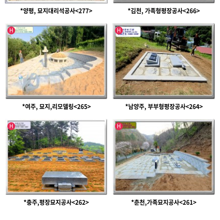
*양평, 묘지대리석공사<277>
*김천, 가족형평장공사<266>
인기글
인기글
H
H
*여주, 묘지,리모델링<265>
*남양주, 부부형평장공사<264>
인기글
인기글
H
H
*충주,평장묘지공사<262>
*춘천,가족묘지공사<261>