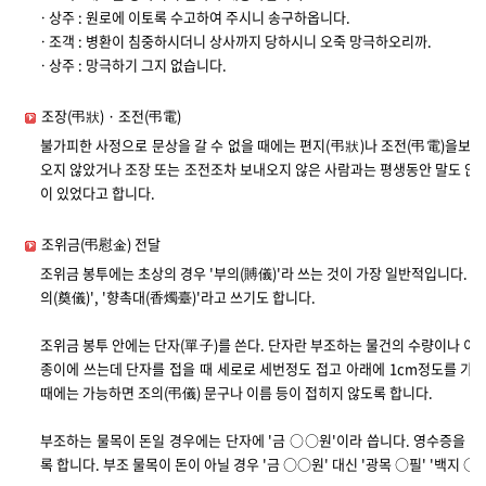
ㆍ상주 : 원로에 이토록 수고하여 주시니 송구하옵니다.
ㆍ조객 : 병환이 침중하시더니 상사까지 당하시니 오죽 망극하오리까.
ㆍ상주 : 망극하기 그지 없습니다.
조장(弔狀) · 조전(弔電)
불가피한 사정으로 문상을 갈 수 없을 때에는 편지(弔狀)나 조전(弔電)을보냅
오지 않았거나 조장 또는 조전조차 보내오지 않은 사람과는 평생동안 말도 않고
이 있었다고 합니다.
조위금(弔慰金) 전달
조위금 봉투에는 초상의 경우 '부의(賻儀)'라 쓰는 것이 가장 일반적입니다. 그밖에 
의(奠儀)', '향촉대(香燭臺)'라고 쓰기도 합니다.
조위금 봉투 안에는 단자(單子)를 쓴다. 단자란 부조하는 물건의 수량이나 이름
종이에 쓰는데 단자를 접을 때 세로로 세번정도 접고 아래에 1cm정도를 가로
때에는 가능하면 조의(弔儀) 문구나 이름 등이 접히지 않도록 합니다.
부조하는 물목이 돈일 경우에는 단자에 '금 ○○원'이라 씁니다. 영수증을 쓰
록 합니다. 부조 물목이 돈이 아닐 경우 '금 ○○원' 대신 '광목 ○필' '백지 