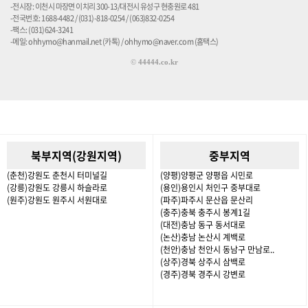
-전시장: 이천시 마장면 이치리 300-13/대전시 유성구 현충원로 481
-전국번호: 1688-4482 / (031)-818-0254 / (063)832-0254
-팩스: (031)624-3241
-메일: ohhymo@hanmail.net (카톡) / ohhymo@naver.com (홈택스)
©
44444.co.kr
북부지역(강원지역)
중부지역
(춘천)강원도 춘천시 터미널길
(양평)양평군 양평읍 시민로
(강릉)강원도 강릉시 하슬라로
(용인)용인시 처인구 중부대로
(원주)강원도 원주시 서원대로
(파주)파주시 문산읍 문산리
(충주)충북 충주시 봉계1길
(대전)충남 동구 동서대로
(논산)충남 논산시 계백로
(천안)충남 천안시 동남구 만남로..
(상주)경북 상주시 삼백로
(경주)경북 경주시 강변로