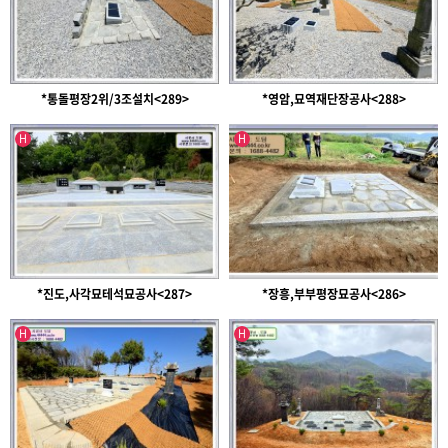
*통돌평장2위/3조설치<289>
*영암,묘역재단장공사<288>
인기글
인기글
H
H
*진도,사각묘테석묘공사<287>
*장흥,부부평장묘공사<286>
인기글
인기글
H
H