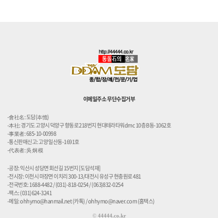
이메일주소 무단수집거부
-會社名: 도담(夲憺)
-本社: 경기도 고양시 덕양구 향동로 218번지 현대테라타워dmc 10층 B동-1062호
-事業者: 685-10-00998
-통신판매신고: 고양 일산동-1691호
-代表者: 吳 炯 模
-공장: 익산시 성당면 회선길 15번지 [도담석재]
-전시장: 이천시 마장면 이치리 300-13/대전시 유성구 현충원로 481
-전국번호: 1688-4482 / (031)-818-0254 / (063)832-0254
-팩스: (031)624-3241
-메일: ohhymo@hanmail.net (카톡) / ohhymo@naver.com (홈택스)
©
44444.co.kr