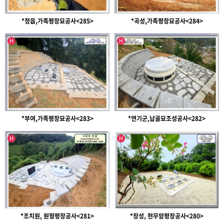
*정읍,가족평장묘공사<285>
*곡성,가족평장묘공사<284>
인기글
인기글
유투브영상
H
H
*부여,가족평장묘공사<283>
*연기군,납골묘조성공사<282>
인기글
인기글
H
H
*조치원, 원형평장공사<281>
*장성, 현무암평장공사<280>