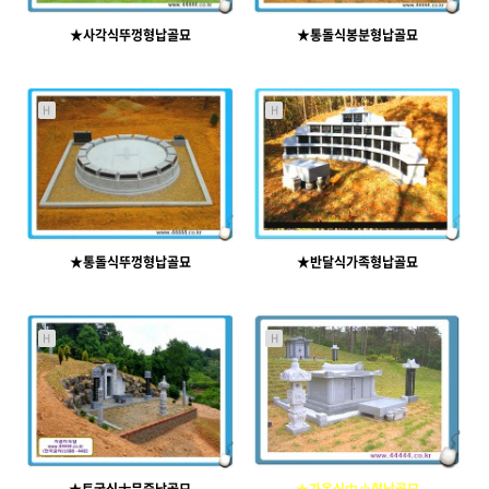
★사각식뚜껑형납골묘
★통돌식봉분형납골묘
7227
10-02
6390
09-03
운영진
운영진
H
H
★통돌식뚜껑형납골묘
★반달식가족형납골묘
6463
09-03
7267
09-03
운영진
운영진
H
H