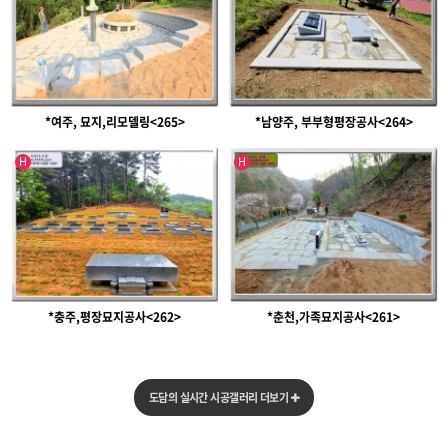
*여주, 묘지,리모델링<265>
*남양주, 부부형평장공사<264>
인기글
인기글
H
H
*충주,평장묘지공사<262>
*춘천,가족묘지공사<261>
도담의 실시간 시공갤러리 더보기