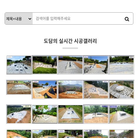
5424
09-03
5667
09-03
운영진
운영진
도담의 실시간 시공갤러리
*장성,가족평장묘지공사<291>
*함평,가족평장묘지공사<290>
*통돌평장2위/3조설치<289>
*영암,묘역재단장공사<288>
*진도,사각묘테석묘공사<287>
*장흥,부부평장묘공사<286>
*정읍,가족평장묘공사<285>
*곡성,가족평장묘공사<284>
*부여,가족평장묘공사<283>
*연기군,납골묘조성공사<282>
*장성, 현무암평장공사<280>
*홍성, 대리석평장공사<279>
*강화, 24위납골묘공사<278>
*양평, 묘지대리석공사<277>
*조치원, 원형평장공사<281>