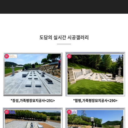
도담의 실시간 시공갤러리
인기글
인기글
H
H
*장성,가족평장묘지공사<291>
*함평,가족평장묘지공사<290>
인기글
인기글
H
H