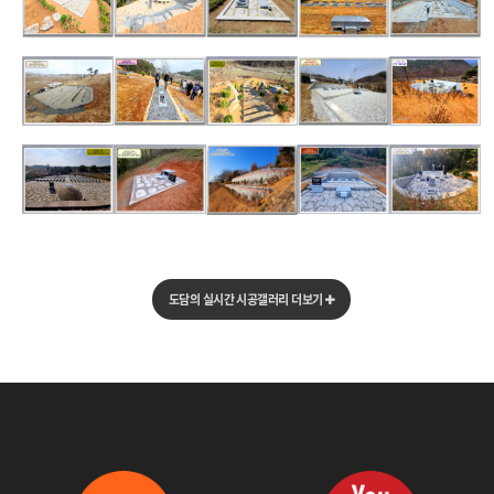
*김천, 가족형평장공사<266>
*여주, 묘지,리모델링<265>
*남양주, 부부형평장공사<264>
*충주,평장묘지공사<262>
*춘천,가족묘지공사<261>
*평택, 현무암설치공사<260>
*묘지단장 및 평장묘공사<259>
*석축공사 및 침목공사<258>
*장수,가족평장묘공사<257>
*의성,가족평장묘공사<256>
*신안,문중평장묘공사<255>
*양양,소형납골묘공사<254>
*고흥,평장묘조성공사<252>
*안산,평장묘조성공사<251>
*양평,보강토설치공사<253>
도담의 실시간 시공갤러리 더보기