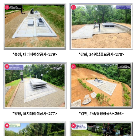
인기글
인기글
H
H
*홍성, 대리석평장공사<279>
*강화, 24위납골묘공사<278>
인기글
인기글
H
H
*양평, 묘지대리석공사<277>
*김천, 가족형평장공사<266>
인기글
인기글
H
H