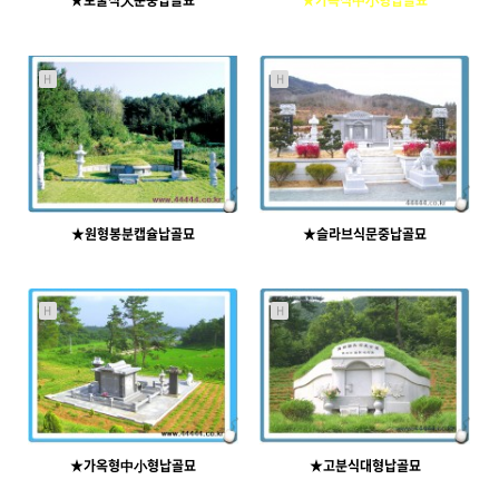
★토굴식大문중납골묘
★가옥식中小형납골묘
5724
09-03
6012
09-03
운영진
운영진
H
H
★원형봉분캡슐납골묘
★슬라브식문중납골묘
5726
09-03
5623
09-03
운영진
운영진
H
H
★가옥형中小형납골묘
★고분식대형납골묘