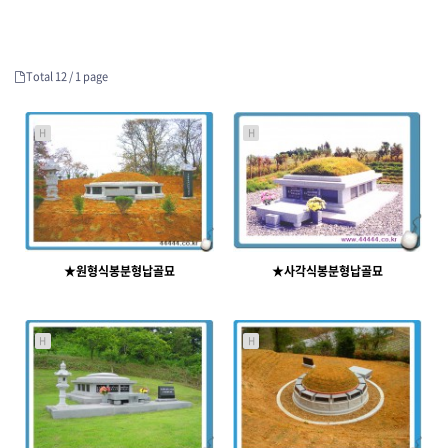
Total 12 /
1 page
H
H
★원형식봉분형납골묘
★사각식봉분형납골묘
7644
09-03
7372
09-03
운영진
운영진
H
H