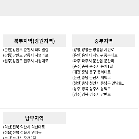
북부지역(강원지역)
중부지역
(춘천)강원도 춘천시 터미널길
(양평)양평군 양평읍 시민로
(강릉)강원도 강릉시 하슬라로
(용인)용인시 처인구 중부대로
(원주)강원도 원주시 서원대로
(파주)파주시 문산읍 문산리
(충주)충북 충주시 봉계1길
(대전)충남 동구 동서대로
(논산)충남 논산시 계백로
(천안)충남 천안시 동남구 만남로..
(상주)경북 상주시 삼백로
(경주)경북 경주시 강변로
남부지역
(익산)전북 익산시 익산대로
(정읍)전북 정읍시 연지동
(순천)순천시 장천3길