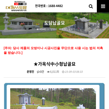
전국번호 : 1688-4482
도담납골묘
HOME
납골묘
도담납골묘
[주의: 당사 제품의 모방이나 시공사진을 무단으로 사용 시는 법의 저촉
을 받습니다.]
★가옥식中小형납골묘
운영진
0건
6,011회
15-09-03 08:33