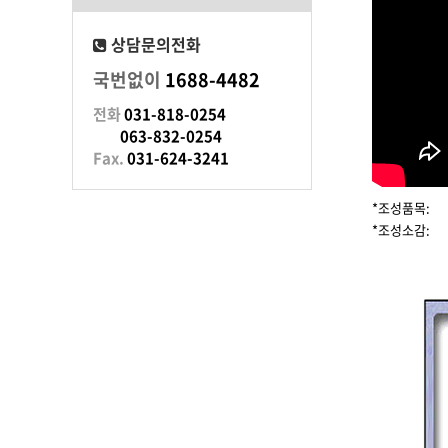
상담문의전화
국번없이
1688-4482
전화
031-818-0254
063-832-0254
Fax.
031-624-3241
*조성품목:
*조성소감: