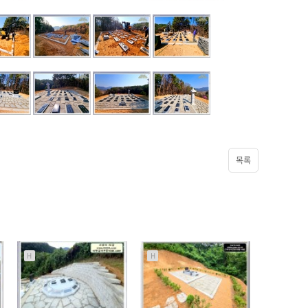
목록
H
H