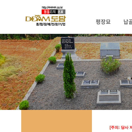
평장묘
납
하위분류
하위분류
하위분류
[주의: 당사