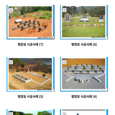
3965
09-01
3947
09-01
운영진
운영진
H
H
평장묘 시공사례 (7)
평장묘 시공사례 (6)
4096
09-01
4509
09-01
운영진
운영진
H
H
평장묘 시공사례 (5)
평장묘 시공사례 (4)
4725
09-01
4613
09-01
운영진
운영진
H
H