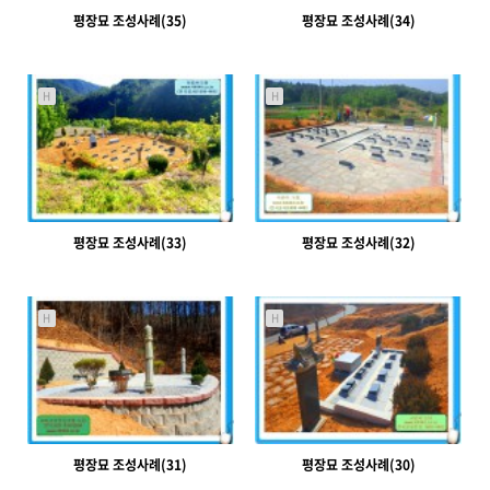
평장묘 조성사례(35)
평장묘 조성사례(34)
3608
09-22
4851
07-01
운영진
운영진
H
H
평장묘 조성사례(33)
평장묘 조성사례(32)
3832
05-28
3858
05-08
운영진
운영진
H
H
평장묘 조성사례(31)
평장묘 조성사례(30)