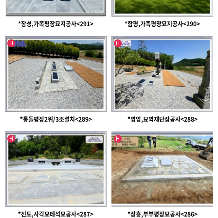
*장성,가족평장묘지공사<291>
*함평,가족평장묘지공사<290>
인기글
인기글
H
H
*통돌평장2위/3조설치<289>
*영암,묘역재단장공사<288>
인기글
인기글
H
H
*진도,사각묘테석묘공사<287>
*장흥,부부평장묘공사<286>