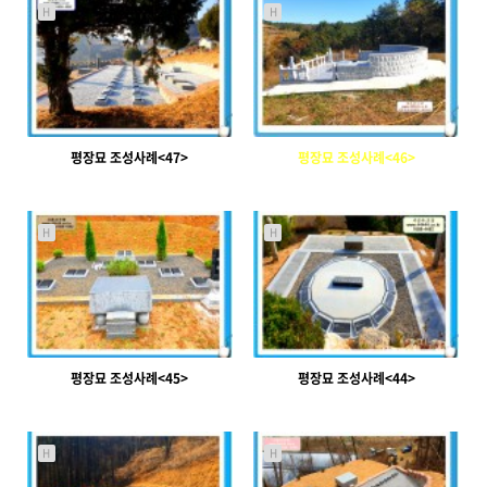
H
H
평장묘 조성사례<47>
평장묘 조성사례<46>
2864
12-09
2558
12-01
운영진
운영진
H
H
평장묘 조성사례<45>
평장묘 조성사례<44>
3122
09-21
3443
04-24
운영진
운영진
H
H