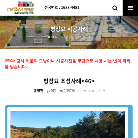
전국번호 : 1688-4482
평장묘 시공사례
HOME
평장묘
시공사례
[주의: 당사 제품의 모방이나 시공사진을 무단으로 사용 시는 법의 저촉
을 받습니다.]
평장묘 조성사례<46>
운영진
0건
2,557회
19-12-01 22:19