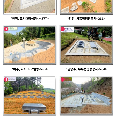
*양평, 묘지대리석공사<277>
*김천, 가족형평장공사<266>
인기글
인기글
H
H
*여주, 묘지,리모델링<265>
*남양주, 부부형평장공사<264>
인기글
인기글
H
H