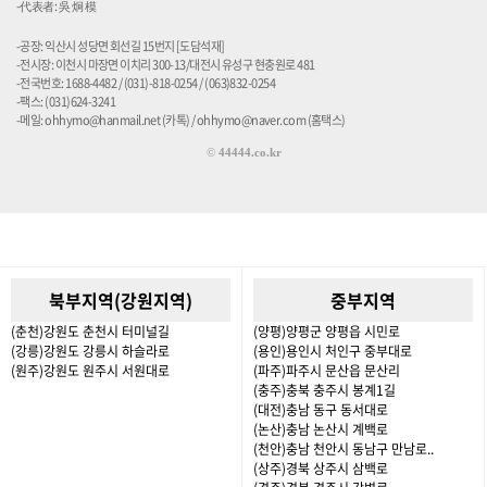
-代表者: 吳 炯 模
-공장: 익산시 성당면 회선길 15번지 [도담석재]
-전시장: 이천시 마장면 이치리 300-13/대전시 유성구 현충원로 481
-전국번호: 1688-4482 / (031)-818-0254 / (063)832-0254
-팩스: (031)624-3241
-메일: ohhymo@hanmail.net (카톡) / ohhymo@naver.com (홈택스)
©
44444.co.kr
북부지역(강원지역)
중부지역
(춘천)강원도 춘천시 터미널길
(양평)양평군 양평읍 시민로
(강릉)강원도 강릉시 하슬라로
(용인)용인시 처인구 중부대로
(원주)강원도 원주시 서원대로
(파주)파주시 문산읍 문산리
(충주)충북 충주시 봉계1길
(대전)충남 동구 동서대로
(논산)충남 논산시 계백로
(천안)충남 천안시 동남구 만남로..
(상주)경북 상주시 삼백로