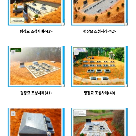
평장묘 조성사례<43>
평장묘 조성사례<42>
2664
04-14
3553
03-26
운영진
운영진
H
H
평장묘 조성사례(41)
평장묘 조성사례(40)
3161
11-26
3992
07-29
운영진
운영진
H
H