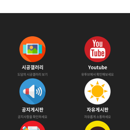
시공갤러리
Youtube
도담의 시공갤러리 보기
유투브에서 확인해보세요
공지게시판
자유게시판
공지사항을 확인하세요
자유롭게 소통하세요