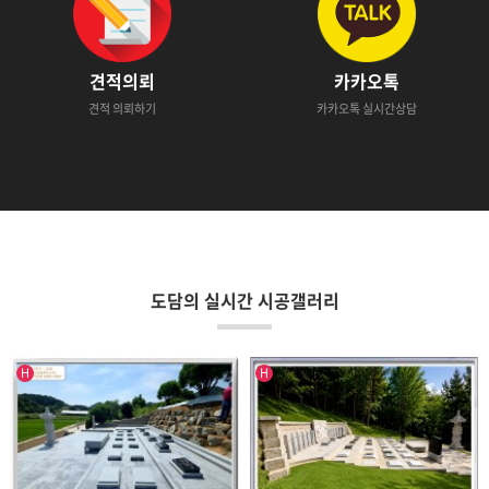
견적의뢰
카카오톡
견적 의뢰하기
카카오톡 실시간상담
도담의 실시간 시공갤러리
인기글
인기글
H
H