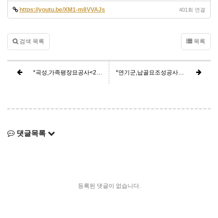
https://youtu.be/XM1-m8VVAJs
401회 연결
검색 목록
목록
*곡성,가족평장묘공사<284>
*연기군,납골묘조성공사<282>
댓글목록
등록된 댓글이 없습니다.