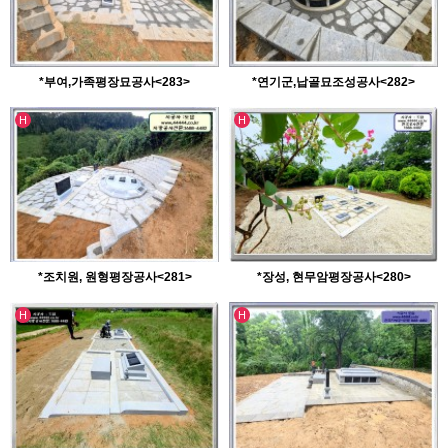
*부여,가족평장묘공사<283>
*연기군,납골묘조성공사<282>
인기글
인기글
H
H
*조치원, 원형평장공사<281>
*장성, 현무암평장공사<280>
인기글
인기글
H
H