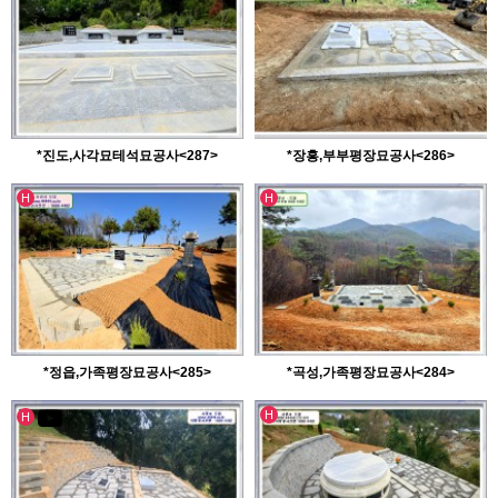
*진도,사각묘테석묘공사<287>
*장흥,부부평장묘공사<286>
인기글
인기글
H
H
*정읍,가족평장묘공사<285>
*곡성,가족평장묘공사<284>
인기글
유투브영상
인기글
H
H