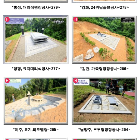
*홍성, 대리석평장공사<279>
*강화, 24위납골묘공사<278>
인기글
인기글
H
H
*양평, 묘지대리석공사<277>
*김천, 가족형평장공사<266>
인기글
인기글
H
H
*여주, 묘지,리모델링<265>
*남양주, 부부형평장공사<264>
인기글
인기글