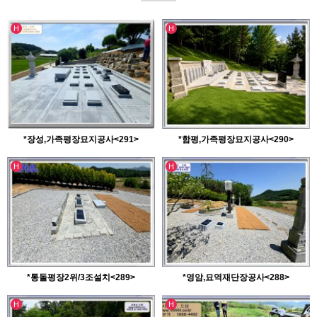
인기글
인기글
H
H
*장성,가족평장묘지공사<291>
*함평,가족평장묘지공사<290>
인기글
인기글
H
H
*통돌평장2위/3조설치<289>
*영암,묘역재단장공사<288>
인기글
인기글
H
H