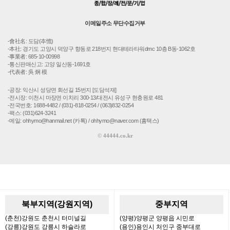
이메일주소 무단수집거부
-會社名: 도담(夲憺)
-本社: 경기도 고양시 덕양구 향동로 218번지 현대테라타워dmc 10층 B동-1062호
-事業者: 685-10-00998
-통신판매신고: 고양 일산동-1691호
-代表者: 吳 炯 模
-공장: 익산시 성당면 회선길 15번지 [도담석재]
-전시장: 이천시 마장면 이치리 300-13/대전시 유성구 현충원로 481
-전국번호: 1688-4482 / (031)-818-0254 / (063)832-0254
-팩스: (031)624-3241
-메일: ohhymo@hanmail.net (카톡) / ohhymo@naver.com (홈택스)
©
44444.co.kr
북부지역(강원지역)
중부지역
(춘천)강원도 춘천시 터미널길
(양평)양평군 양평읍 시민로
(강릉)강원도 강릉시 하슬라로
(용인)용인시 처인구 중부대로