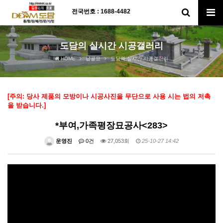
전국번호 : 1688-4482
도담의 실시간 시공갤러리
HOME
납골묘
도담의 실시간 시공갤러리
[주의: 당사 제품의 모방이나 시공사진을 무단으로 사용 시는 법의 저촉
을 받습니다.]
*부여,가족평장묘공사<283>
운영진
0건
27,053회
25-10-27 14:42