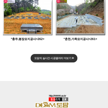
H
H
*충주,평장묘지공사<262>
*춘천,가족묘지공사<261>
도담의 실시간 시공갤러리 더보기